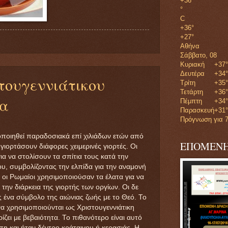
+
36
°
C
+
36°
+
27°
Αθήνα
Σάββατο, 08
Κυριακή
+
37°
Δευτέρα
+
34°
τουγεννιάτικου
Τρίτη
+
35°
Τετάρτη
+
36°
δα
Πέμπτη
+
34°
Παρασκευή
+
31°
Πρόγνωση για 7
οποιηθεί παραδοσιακά επί χιλιάδων ετών από
ΕΠΟΜΕΝΗ
 γιορτάσουν διάφορες χειμερινές γιορτές. Οι
α να στολίσουν τα σπίτια τους κατά την
ου, συμβολίζοντας την ελπίδα για την αναμονή
 οι Ρωμαίοι χρησιμοποιούσαν τα έλατα για να
την διάρκεια της γιορτής των οργίων. Οι δε
 ένα σύμβολο της αιώνιας ζωής με το Θεό. Το
να χρησιμοποιούνται ως Χριστουγεννιάτικη
ζει με βεβαιότητα. Το πιθανότερο είναι αυτό
πη και ήταν δέντρο κράταιγου ή κερασιάς. Η