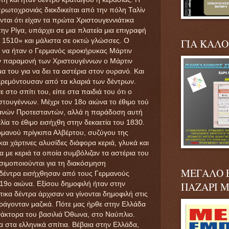
ωτοχρονιάς διεκδικείται από την πόλη Ταλίν
ονται ότι είχαν τα πρώτα Χριστουγεννιάτικα
ν Ρίγα, υπάρχει σε μια πλατεία μια επιγραφή
ΓΙΑ ΚΑΛ
 1510» και μάλιστα σε οκτώ γλώσσες. Ο
 να ήταν ο Γερμανός ιεροκήρυκας Μάρτιν
ην παραμονή των Χριστουγέννων ο Μάρτιν
του για να δει τα αστέρια στον ουρανό. Και
 κρεμόντουσαν από τα κλαριά των δέντρων.
στο σπίτι του, είπε στα παιδιά του ότι ο
στουγέννων. Μέχρι τον 18ο αιώνα το έθιμο τού
ρμανών Προτεσταντών, αλλά η παράδοση αυτή
λία το έθιμο εισήχθη στην δεκαετία του 1830.
ρμανού πρίγκιπα Αλβέρτου, συζύγου της
αι χάρτινες αλυσίδες διάφορα κεριά, γλυκά και
 με κεριά τα οποία συμβόλιζαν τα αστέρια του
σιμοποιούνται για τη διακόσμηση
ΜΕΓΑΛΟ 
α δέντρα εισήχθησαν από τους Γερμανούς
ΠΑΖΑΡΙ 
ν 19ο αιώνα. Εξίσου δημοφιλή ήταν στην
τικα δέντρα άρχισαν να γίνονται δημοφιλή στις
αράγονταν μαζικά. Πότε μας ήρθε στην Ελλάδα
ανάκτορα του βασιλιά Όθωνα, στο Ναύπλιο.
α στα ελληνικά σπίτια. Βέβαια στην Ελλάδα,