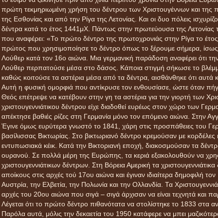
πρώτη τεκμηριωμένη χρήση του δέντρου των Χριστουγέννων και της πρ
της Εσθονίας και από την Ρίγα της Λετονίας. Και οι δυο πόλεις ισχυρίζ
δέντρα κατά το έτος 1441μΧ. Πάντως στην πρωτεύουσα της Λετονίας τη
που αναφέρει: «Το πρώτο δέντρο της πρωτοχρονιάς στην Ρίγα το έτος
πρώτος που χρησιμοποίησε το δέντρο όπως το ξέρουμε σήμερα, ίσως
Λούθερ κατά τον 16ο αιώνα. Μια γερμανική παράδοση αναφέρει ότι τ
Λούθερ περπατούσε μέσα στο δάσος. Κάποια στιγμή σήκωσε το βλέμμα 
καθώς κοιτούσε τα αστέρια μέσα από τα δέντρα, αισθάνθηκε ότι αυτά
Αυτή η φυσική ομορφιά που αντίκρυσε τον ενθουσίασε, ώστε όταν πήγε 
Θεός επέτρεψε να κατέβουν στην γη τα αστέρια για την γιορτή των Χρι
χριστουγεννιάτικου δέντρου είχε διαδοθεί ευρέως στον χώρο των Γε
απέκτησε βαθιές ρίζες στη Γερμανία μόνο τον επόμενο αιώνα. Στην Αγγ
Έγινε όμως ευρύτερα γνωστό το 1841, χάρη στις προσπάθειες του Γε
βασίλισσας Βικτωρίας. Στο βικτωριανό δέντρο κρεμούσαν με κορδέλες κ
εντυπωσιακά κέικ. Κατά την Βικτοριανή εποχή, διακοσμούσαν τα δέντρα
ουρανού. Σε πολλά μέρη της Ευρώπης, τα κεριά εξακολουθούν να χρη
χριστουγεννιάτικων δέντρων. Στη Βόρεια Αμερική τα χριστουγεννιάτικ
αποίκους στις αρχές τού 17ου αιώνα και έγιναν ιδιαίτερα δημοφιλή το
Αυστρία, την Ελβετία, την Πολωνία και την Ολλανδία. Τα Χριστουγεννιά
αρχές του 20ου αιώνα που σιγά – σιγά άρχισαν να είναι τεχνητά και π
Λέγεται ότι το πρώτο δέντρο πιθανότατα να στολίστηκε το 1833 στα 
Παρόλα αυτά, μόλις την δεκαετία του 1950 κατάφερε να μπει μαζικότερ