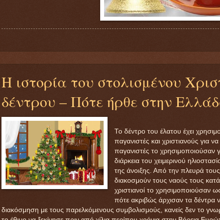
Η ιστορία του στολισμένου Χρισ
δέντρου – Πότε ήρθε στην Ελλά
Το δέντρο του έλατου έχει χρησιμ
παγανιστές και χριστιανούς για να
παγανιστές το χρησιμοποιούσαν γι
διάρκεια του χειμερινού ηλιοστασί
της άνοιξης. Από την πλευρά τους
διακοσμούν τους ναούς τους κατά 
χριστιανοί το χρησιμοποιούσαν ως
πότε ακριβώς άρχισαν τα δέντρα 
διακόσμηση με τους παρελκόμενους συμβολισμούς, κανείς δεν το γνωρί
το έθιμο να ξεκίνησε πριν από χίλια περίπου χρόνια στην Βόρεια Ευρώ