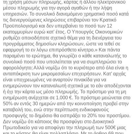
τη χρήση μέσων πληρωμής, κάρτας ή άλλου ηλεκτρονικού
μέσου πληρωμής για την αγορά αγαθών ή την λήψη
υπηρεσιών. Το συνολικό διανεμόμενο χρηματικό ποσό κατά
τις διενεργούμενες κληρώσεις επιβαρύνει τον Κρατικό
Προϋπολογισμό και δεν υπερβαίνει το ποσό των 12
εκατομμυρίων ευρώ κατ' έτος. Ο Υπουργός Οικονομικών
ρυθμίζει οποιοδήποτε σχετικό θέμα για τη διενέργεια του
προγράμματος δημοσίων κληρώσεων, ώστε να τεθεί σε
εφαρμογή το εν λόγω επιπρόσθετο κίνητρο.» Και πάντα
παραμένει το ερώτημα, θα γνωρίζει ο κάθε καταναλωτής το
συνολικό ποσό που υπολείπεται για να συμπληρώσει το
αφορολόγητο; Αλλά νομίζω ότι το κυριότερο από όλα είναι η
ανταπόκριση των μικρομεσαίων επιχειρήσεων. Κατ’ αρχάς
είναι υποχρεωμένες να αναρτούν πινακίδα για να
ενημερώνουν τον καταναλωτή σχετικά με το εάν αποδέχονται
ή όχι την κάρτα ως μέσο πληρωμής. Το πρόστιμο για τη μη
ενημέρωση ανέρχεται σε 1.000 €. Το πρόστιμο μειώνεται στο
50% αν εντός 30 ημερών από την κοινοποίηση προβεί στην
καταβολή του, ενώ στην περίπτωση ενδικοφανούς
προσφυγής το δημόσιο θα εισπράξει το 20% του προστίμου.
Δεν νομίζω ότι κάποιος θα προσφύγει στο Διοικητικό
Πρωτοδικείο για να αποφύγει την πληρωμή των 500€ μιας
και το κόστος θα είναι πολλαπλάσιο. Με το άρθρο 69 που