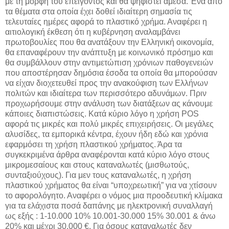
με τη μορφή του επείγοντος και θα ψηφιστεί άμεσα. Ένα από
τα θέματα στα οποία έχει δοθεί ιδιαίτερη σημασία τις
τελευταίες ημέρες αφορά το πλαστικό χρήμα. Αναφέρει η
αιτιολογική έκθεση ότι η κυβέρνηση αναλαμβάνει
πρωτοβουλίες που θα ανατάξουν την Ελληνική οικονομία,
θα επαναφέρουν την ανάπτυξη με κοινωνικό πρόσημο και
θα συμβάλλουν στην αντιμετώπιση χρόνιων παθογενειών
που αποστέρησαν δημόσια έσοδα τα οποία θα μπορούσαν
να είχαν διοχετευθεί προς την ανακούφιση των Ελλήνων
πολιτών και ιδιαίτερα των περισσότερο αδυνάμων. Πριν
προχωρήσουμε στην ανάλυση των διατάξεων ας κάνουμε
κάποιες διαπιστώσεις. Κατά κύριο λόγο η χρήση POS
αφορά τις μικρές και πολύ μικρές επιχειρήσεις. Οι μεγάλες
αλυσίδες, τα εμπορικά κέντρα, έχουν ήδη εδώ και χρόνια
εφαρμόσει τη χρήση πλαστικού χρήματος. Άρα τα
συγκεκριμένα άρθρα αναφέρονται κατά κύριο λόγο στους
μικρομεσαίους και στους καταναλωτές (μισθωτούς,
συνταξιούχους). Για μεν τους καταναλωτές, η χρήση
πλαστικού χρήματος θα είναι “υποχρεωτική” για να χτίσουν
το αφορολόγητο. Αναφέρει ο νόμος μια προοδευτική κλίμακα
για τα ελάχιστα ποσά δαπάνης με ηλεκτρονική συναλλαγή
ως εξής : 1-10.000 10% 10.001-30.000 15% 30.001 & άνω
20% και μέχρι 30.000 €. Για όσους καταναλωτές δεν