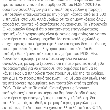
τροποποιεί την παρ.3 του άρθρου 20 του Ν.3842/2010 το
όριο των συναλλαγών για την πώληση αγαθών ή παροχή
υπηρεσιών αποκλειστικά με την χρήση κάρτας από τα 1.500
€ πηγαίνει στα 500. Αλλά νομίζω ότι το σημαντικότερο όλων
αφορά τον τραπεζικό ακατάσχετο λογαριασμό. Το Υπουργείο
Οικονομικών θεωρεί ότι ο ακατάσχετος επαγγελματικός
τραπεζικός λογαριασμός είναι ήσσονος σημασίας για να τον
αναφέρει στο πολυνομοσχέδιο. Με εκατοντάδες χιλιάδες
επιχειρήσεις που σήμερα οφείλουν και έχουν δεσμευμένους
τους τραπεζικούς τους λογαριασμούς πιστεύει ότι θα
υπάρξει θετική ανταπόκριση στην χρήση του POS. Είναι
δυνατόν επιχείρηση που σήμερα οφείλει να κάνει
συναλλαγές με κάρτα ξέροντας ότι η ημερήσια είσπραξη θα
παρακρατηθεί για να αποδοθεί στο δημόσιο; Γιατί να το
κάνει; Πώς θα πληρώσει τους προμηθευτές της, το ενοίκιο,
την ΔΕΗ, το προσωπικό της κ.λπ.; Και βέβαια δεν μιλάμε για
τις υπέρογκες προμήθειες των τραπεζών από τη χρήση
POS. Τι θα κάνει; Το απλό, Θα αυξήσει τις “χρόνιες
παθογένειες” που αποστέρησαν δημόσια έσοδα όπως
αναφέρει στην εισαγωγή της η αιτιολογική έκθεση. Θα
πουλάει χωρίς αποδείξεις με μικρότερες ή μεγαλύτερες
εκπτώσεις. Το Δημόσιο θα χάνει πολλαπλά από τον ΦΠΑ,