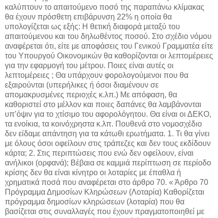
καλύπτουν το απαιτούμενο ποσό της παραπάνω κλίμακας
θα έχουν πρόσθετη επιβάρυνση 22% η οποία θα
υπολογίζεται ως εξής: Η θετική διαφορά μεταξύ του
απαιτούμενου και του δηλωθέντος ποσού. Στο σχέδιο νόμου
αναφέρεται ότι, είτε με αποφάσεις του Γενικού Γραμματέα είτε
του Υπουργού Οικονομικών θα καθορίζονται οι λεπτομέρειες
για την εφαρμογή του μέτρου. Ποιες είναι αυτές οι
λεπτομέρειες ; Θα υπάρχουν φορολογούμενοι που θα
εξαιρούνται (υπερήλικες ή όσοι διαμένουν σε
απομακρυσμένες περιοχές κ.λπ.) Με απόφαση, θα
καθοριστεί στο μέλλον και ποιες δαπάνες θα λαμβάνονται
υπ’όψιν για το χτίσιμο του αφορολόγητου. Θα είναι οι ΔΕΚΟ,
τα ενοίκια, τα κοινόχρηστα κ.λπ. Πουθενά στο νομοσχέδιο
δεν είδαμε απάντηση για τα κάτωθι ερωτήματα. 1. Τι θα γίνει
με όλους όσοι οφείλουν στις τράπεζες και δεν τους εκδίδουν
κάρτα; 2. Στις περιπτώσεις που ενώ δεν οφείλουν, είναι
ανήλικοι (ορφανά); Βέβαια σε καμμιά περίπτωση σε περίοδο
κρίσης δεν θα είναι κίνητρο οι λοταρίες με έπαθλα ή
χρηματικά ποσά που αναφέρεται στο άρθρο 70. « Άρθρο 70
Πρόγραμμα Δημοσίων Κληρώσεων (Λοταρία) Καθορίζεται
πρόγραμμα δημοσίων κληρώσεων (λοταρία) που θα
βασίζεται στις συναλλαγές που έχουν πραγματοποιηθεί με