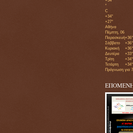
+
34
°
C
+
34°
+
27°
Αθήνα
Πέμπτη, 06
Παρασκευή
+
36°
Σάββατο
+
36°
Κυριακή
+
36°
Δευτέρα
+
33°
Τρίτη
+
34°
Τετάρτη
+
34°
Πρόγνωση για 7
ΕΠΟΜΕΝΗ