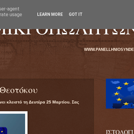
user-agent
erate usage
LEARN MORE
GOT IT
ΜΙΚΡΟΠΩΛΗΤΩ
WWW.PANELLHNIOSYNDESMOSMIKROPOLITO
 Θεοτόκου
ει κλειστό τη Δευτέρα 25 Μαρτίου. Σας
ΙΣΤΟΛΟΓ