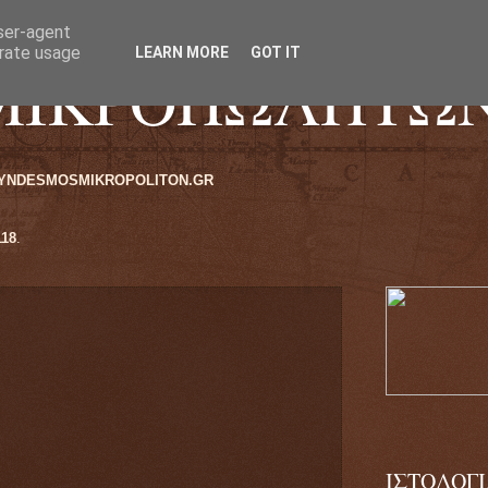
user-agent
erate usage
LEARN MORE
GOT IT
ΜΙΚΡΟΠΩΛΗΤΩ
LITON.GR
ΥΡΙΑΚΗΣ ΛΙΟΣΙΩΝ 116-118
.
ΙΣΤΟΛΟΓ