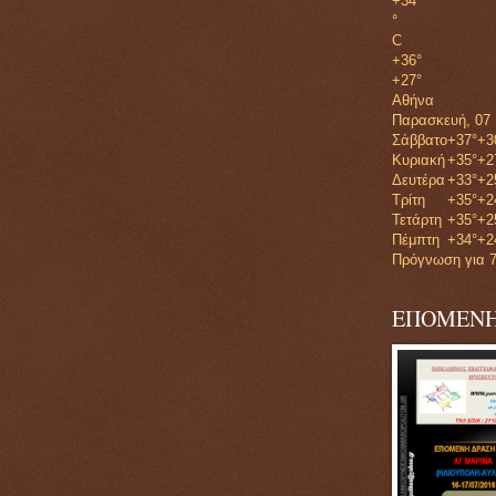
+
34
°
C
+
36°
+
27°
Αθήνα
Παρασκευή, 07
Σάββατο
+
37°
+
3
Κυριακή
+
35°
+
2
Δευτέρα
+
33°
+
2
Τρίτη
+
35°
+
2
Τετάρτη
+
35°
+
2
Πέμπτη
+
34°
+
2
Πρόγνωση για 7
ΕΠΟΜΕΝΗ