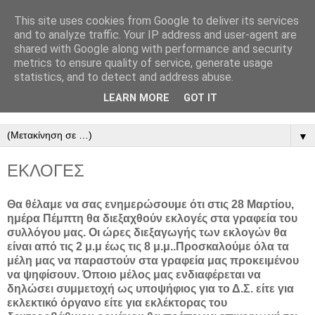
This site uses cookies from Google to deliver its services
ΠΑΝΕΛΛΗΝΙΟΣ
and to analyze traffic. Your IP address and user-agent are
shared with Google along with performance and security
ΣΥΝΔΕΣΜΟΣ
metrics to ensure quality of service, generate usage
statistics, and to detect and address abuse.
ΜΙΚΡΟΠΩΛΗΤΩΝ
LEARN MORE
GOT IT
▼
ΕΚΛΟΓΕΣ
Θα θέλαμε να σας ενημερώσουμε ότι στις 28 Μαρτίου,
ημέρα Πέμπτη θα διεξαχθούν εκλογές στα γραφεία του
συλλόγου μας. Οι ώρες διεξαγωγής των εκλογών θα
είναι από τις 2 μ.μ έως τις 8 μ.μ..Προσκαλούμε όλα τα
μέλη μας να παραστούν στα γραφεία μας προκειμένου
να ψηφίσουν. Όποιο μέλος μας ενδιαφέρεται να
δηλώσει συμμετοχή ως υποψήφιος για το Δ.Σ. είτε για
εκλεκτικό όργανο είτε για εκλέκτορας του