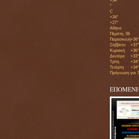
+
34
°
C
+
34°
+
27°
Αθήνα
Πέμπτη, 06
Παρασκευή
+
36°
Σάββατο
+
37°
Κυριακή
+
36°
Δευτέρα
+
33°
Τρίτη
+
34°
Τετάρτη
+
34°
Πρόγνωση για 7
ΕΠΟΜΕΝΗ