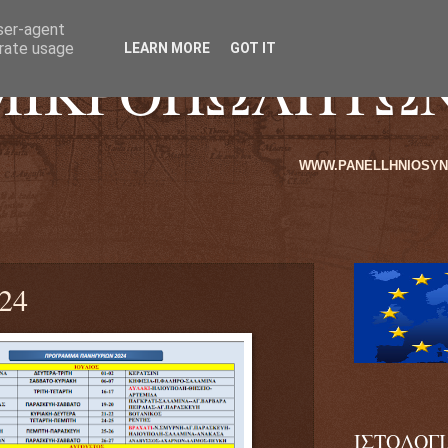
user-agent
erate usage
LEARN MORE
GOT IT
ΜΙΚΡΟΠΩΛΗΤΩ
WWW.PANELLHNIOSYNDESMOSMIKROPOL
24
ΙΣΤΟΛΟΓ