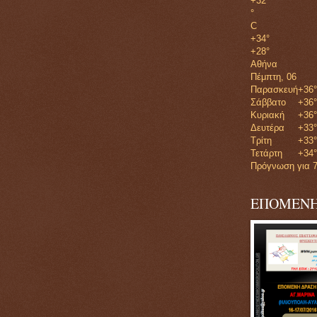
+
32
°
C
+
34°
+
28°
Αθήνα
Πέμπτη, 06
Παρασκευή
+
36°
Σάββατο
+
36°
Κυριακή
+
36°
Δευτέρα
+
33°
Τρίτη
+
33°
Τετάρτη
+
34°
Πρόγνωση για 7
ΕΠΟΜΕΝΗ