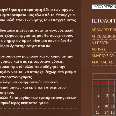
ορηγήθηκε η απαραίτητη άδεια των αρχών
τα εμπορεύματα μας έξω από το Υπουργείο
ΙΣΤΟΛΟΓ
 αναβολή επανεκκίνησης του επαγγέλματος
ΑΓ.ΑΝΑΡΓΥΡΩ
 δυσαρεστημένοι με αυτό το γεγονός αλλά
τους χώρους εργασίας μας θα συνεχιστούν.
ΑΓ.ΘΕΟΔΩΡΩ
ίγων ημερών όμως σίγουρα κανείς δεν θα
Α.Ι.ΡΕΝΤΗ
παίθρια δραστηριότητα που θα
ΑΘΗΝΑΣ
ΑΜΑΡΟΥΣΙΟΥ
τοποιήσεων μας αλλά και το κύριο αίτημα
 αγορών καί στις εμποροπανηγύρεις.
ΑΜΦΙΚΛΕΙΑΣ
ονομικό πρωτόκολλο που οδήγησε την
ΑΝΑΒΥΣΣΟΥ
.Δεν νοείται να υπάρχει ξεχωριστό ρεύμα
ΒΟΧΑΣ
Αύγο
 εμποροπανηγύρεις.
ΒΡΙΛΗΣΣΣΙΩΝ
υν λόγο να εφαρμοστούν αφού το
Κυρ
Δευτ
Τρι
ειρά μηνών και κρίθηκε επιτυχημένο
ΓΑΛΑΤΣΙΟΥ
ωση του.
ΓΑΡΓΑΛΙΑΝΩΝ
2
3
4
κολλο λειτουργίας των εμποροπανηγυρεων
ΔΑΦΝΗΣ
ναμικότερες κινητοποιησεις.
9
10
11
ΕΛΛΗΝΙΚΟΥ
16
17
18
ΖΑΚΥΝΘΟΥ