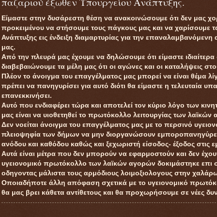
παζαριού έξωθεν Υπουργείου Ανάπτυξης.
Είμαστε στην δυσάρεστη θέση να ανακοινώσουμε ότι δεν μας χ
προκειμένου να στήσουμε τους πάγκους μας και να χαρίσουμε 
Ανάπτυξης εις ένδειξη διαμαρτυρίας για την επαναλαμβανόμενη
μας.
Από την πλευρά μας έχουμε να δηλώσουμε ότι είμαστε ιδιαίτερα
διαβεβαιώνουμε τα μέλη μας ότι οι αγώνες και οι καταλήψεις σ
Πλέον το άνοιγμα του επαγγέλματος μας μπορεί να είναι θέμα λ
πρέπει να πανηγυρίσει για αυτό διότι θα είμαστε η τελευταία υ
επανεκκινήσει.
Αυτό που ενδιαφέρει τώρα και αποτελεί τον κύριο λόγο των κινη
μας είναι να υιοθετηθεί το πρωτόκολλο λειτουργίας των λαϊκών
Δεν νοείται άνοιγμα του επαγγέλματος μας με το περσινό υγει
πλειοψηφία των δήμων να μην διοργανώσουν εμποροπανηγύρεις
ανόδου και καθόδου καθώς και ξεχωριστή είσοδος- έξοδος στις
Αυτά είναι μέτρα που δεν μπορούν να εφαρμοστούν και δεν έχο
υγειονομικό πρωτόκολλο των λαϊκών αγορών δοκιμάστηκε επι σ
οδηγοντας μάλιστα τους αρμόδιους λοιμοξιολογους στην χαλάρ
Οποιαδήποτε άλλη απόφαση σχετικά με το υγειονομικό πρωτό
θα μας βρει κάθετα αντίθετους και θα προχωρήσουμε σε νέες δυ