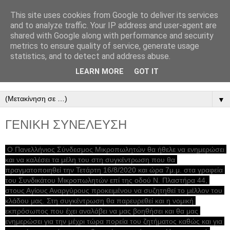
This site uses cookies from Google to deliver its services
ΠΑΝΕΛΛΗΝΙΟΣ
and to analyze traffic. Your IP address and user-agent are
shared with Google along with performance and security
ΣΥΝΔΕΣΜΟΣ
metrics to ensure quality of service, generate usage
statistics, and to detect and address abuse.
ΜΙΚΡΟΠΩΛΗΤΩΝ
LEARN MORE
GOT IT
▼
ΓΕΝΙΚΗ ΣΥΝΕΛΕΥΣΗ
Ο Πανελλήνιος Σύνδεσμος Μικροπωλητών θα ήθελε να ενημερώσει 
και να καλέσει τα μέλη του στη συγκέντρωση που θα 
πραγματοποιηθεί την Τετάρτη 16/8/2020 και ώρα 7μ.μ. στα γραφεία 
του Συνδικάτου Μικροπωλητών επί της οδού Ν. Πλαστήρα 44, 
στους Αγίους Αναργύρους προκειμένου να συζητηθεί το μέλλον του 
κλάδου μας. Στη συγκέντρωση θα παρευρεθεί και η νομική 
εκπρόσωπος που έχει αναλάβει να μας βοηθήσει και θα μας 
ενημερώσει για την μέχρι τώρα πορεία του ζητήματος καθώς και για 