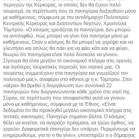
περιοχών της Κέρκυρας, οι οποίες δεν θα έχουν πολύ
τουρισμό, σε περίπτωση που τα πανηγύρια διεξαχθούν μόνο
με καθήμενους, σύμφωνα με την αντιδήμαρχο Πολιτισμού
Κεντρικής Κέρκυρας και Διαποντίων Νησιών, Χρυσούλα
Τόμπρου. «Ο κόσμος χρειάζεται τα πανηγύρια. Δεν μπορώ
να αντιληφθώ, πώς μπορεί να γίνει ένα πανηγύρι μόνο με
καθήμενους. Όταν ο κόσμος δε θα μπορεί να χορέψει και να
γλεντήσει και απλώς θα πάει για να φάει κάτι και να φύγει,
θεωρώ ότι πανηγύρια είναι πολύ δύσκολο να γίνουν.
Σίγουρα θα είναι μεγάλο το οικονομικό πλήγμα στις ορεινές
και λιγότερες τουριστικές περιοχές του νησιού μας. Οι
τουρίστες συμμετέχουν στα πανηγύρια και γνωρίζουν τον
πολιτισμό μας», αναφέρει στο ethnos.gr η κ. Τόμπρου. Στον
«αέρα» θα βρεθεί η διοργάνωση των συνολικά 22
πανηγυρών που διοργανώνονται κάθε χρόνο στο νησί της
Σύρου, σε περίπτωση που αποφασισθεί αυτά να γίνουν
μόνο με καθήμενους, σύμφωνα με το Έθνος. «Είναι
δεδομένο ότι θα προκληθεί μεγάλο οικονομικό πλήγμα στις
τοπικές οικονομίες. Πανηγύρι σημαίνει βόλτα. Ο κόσμος
θέλει να κινείται, να αγοράζει πράγματα, να τρώει όρθιος, να
χορεύει. Διαφορετικά πανηγύρι δεν υπάρχει. Περιμένουμε να
ενημερωθούμε, για το τι θα γίνει», υποστηρίζει ο ο δήμαρχος