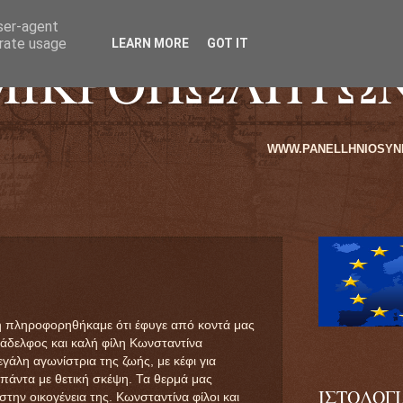
user-agent
erate usage
LEARN MORE
GOT IT
ΜΙΚΡΟΠΩΛΗΤΩ
WWW.PANELLHNIOSYNDESMOSMIKROPOLI
η πληροφορηθήκαμε ότι έφυγε από κοντά μας
άδελφος και καλή φίλη Κωνσταντίνα
άλη αγωνίστρια της ζωής, με κέφι για
 πάντα με θετική σκέψη. Τα θερμά μας
ΙΣΤΟΛΟΓ
την οικογένεια της. Κωνσταντίνα φίλοι και