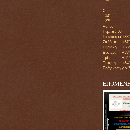
+
34
°
C
+
34°
+
27°
Αθήνα
Πέμπτη, 06
Παρασκευή
+
36°
Σάββατο
+
37°
Κυριακή
+
36°
Δευτέρα
+
33°
Τρίτη
+
34°
Τετάρτη
+
34°
Πρόγνωση για 7
ΕΠΟΜΕΝΗ