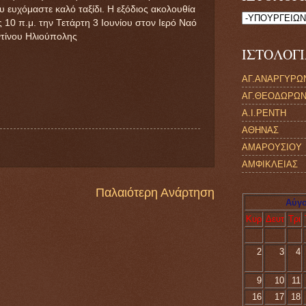
 ευχόμαστε καλό ταξίδι. Η εξόδιος ακολουθία
ις 10 π.μ. την Τετάρτη 3 Ιουνίου στον Ιερό Ναό
τίνου Ηλιούπολης
ΙΣΤΟΛΟΓ
ΑΓ.ΑΝΑΡΓΥΡΩ
ΑΓ.ΘΕΟΔΩΡΩ
Α.Ι.ΡΕΝΤΗ
ΑΘΗΝΑΣ
ΑΜΑΡΟΥΣΙΟΥ
ΑΜΦΙΚΛΕΙΑΣ
ΑΝΑΒΥΣΣΟΥ
Παλαιότερη Ανάρτηση
ΒΟΧΑΣ
Αύγο
ΒΡΙΛΗΣΣΣΙΩΝ
Κυρ
Δευτ
Τρι
ΓΑΛΑΤΣΙΟΥ
ΓΑΡΓΑΛΙΑΝΩΝ
2
3
4
ΔΑΦΝΗΣ
9
10
11
ΕΛΛΗΝΙΚΟΥ
16
17
18
ΖΑΚΥΝΘΟΥ