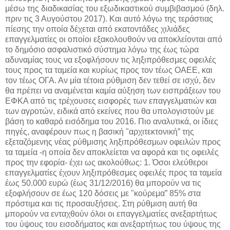
μέσω της διαδικασίας του εξωδικαστικού συμβιβασμού (δηλ.
πριν τις 3 Αυγούστου 2017). Και αυτό λόγω της τεράστιας
πίεσης την οποία δέχεται από εκατοντάδες χιλιάδες
επαγγελματίες οι οποίοι εξακολουθούν να αποκλείονται από
το δημόσιο ασφαλιστικό σύστημα λόγω της έως τώρα
αδυναμίας τους να εξοφλήσουν τις ληξιπρόθεσμες οφειλές
τους προς τα ταμεία και κυρίως προς τον τέως ΟΑΕΕ, και
τον τέως ΟΓΑ. Αν μία τέτοια ρύθμιση δεν τεθεί σε ισχύ, δεν
θα πρέπει να αναμένεται καμία αύξηση των εισπράξεων του
ΕΦΚΑ από τις τρέχουσες εισφορές των επαγγελματιών και
των αγροτών, ειδικά από εκείνες που θα υπολογιστούν με
βάση το καθαρό εισόδημα του 2016. Πιο αναλυτικά, οι ίδιες
πηγές, αναφέρουν πως η βασική "αρχιτεκτονική” της
εξεταζόμενης νέας ρύθμισης ληξιπρόθεσμων οφειλών προς
τα ταμεία -η οποία δεν αποκλείεται να αφορά και τις οφειλές
προς την εφορία- έχει ως ακολούθως: 1. Όσοι ελεύθεροι
επαγγελματίες έχουν ληξιπρόθεσμες οφειλές προς τα ταμεία
έως 50.000 ευρώ (έως 31/12/2016) θα μπορούν να τις
εξοφλήσουν σε έως 120 δόσεις με "κούρεμα” 85% στα
πρόστιμα και τις προσαυξήσεις. Στη ρύθμιση αυτή θα
μπορούν να ενταχθούν όλοι οι επαγγελματίες ανεξαρτήτως
του ύψους του εισοδήματος και ανεξαρτήτως του ύψους της