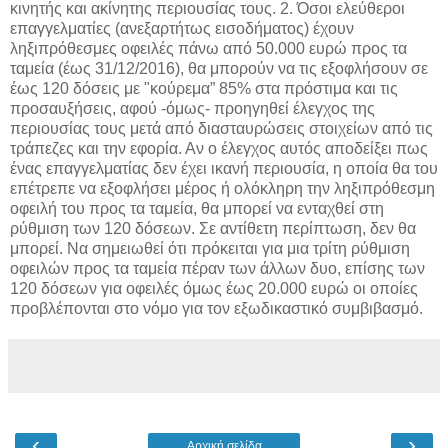
κινητής και ακίνητης περιουσίας τους. 2. Όσοι ελεύθεροι
επαγγελματίες (ανεξαρτήτως εισοδήματος) έχουν
ληξιπρόθεσμες οφειλές πάνω από 50.000 ευρώ προς τα
ταμεία (έως 31/12/2016), θα μπορούν να τις εξοφλήσουν σε
έως 120 δόσεις με "κούρεμα” 85% στα πρόστιμα και τις
προσαυξήσεις, αφού -όμως- προηγηθεί έλεγχος της
περιουσίας τους μετά από διασταυρώσεις στοιχείων από τις
τράπεζες και την εφορία. Αν ο έλεγχος αυτός αποδείξει πως
ένας επαγγελματίας δεν έχει ικανή περιουσία, η οποία θα του
επέτρεπε να εξοφλήσει μέρος ή ολόκληρη την ληξιπρόθεσμη
οφειλή του προς τα ταμεία, θα μπορεί να ενταχθεί στη
ρύθμιση των 120 δόσεων. Σε αντίθετη περίπτωση, δεν θα
μπορεί. Να σημειωθεί ότι πρόκειται για μια τρίτη ρύθμιση
οφειλών προς τα ταμεία πέραν των άλλων δυο, επίσης των
120 δόσεων για οφειλές όμως έως 20.000 ευρώ οι οποίες
προβλέπονται στο νόμο για τον εξωδικαστικό συμβιβασμό.
‹
›
Αρχική σελίδα