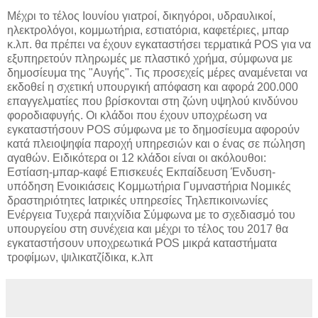
Μέχρι το τέλος Ιουνίου γιατροί, δικηγόροι, υδραυλικοί,
ηλεκτρολόγοι, κομμωτήρια, εστιατόρια, καφετέριες, μπαρ
κ.λπ. θα πρέπει να έχουν εγκαταστήσει τερματικά POS για να
εξυπηρετούν πληρωμές με πλαστικό χρήμα, σύμφωνα με
δημοσίευμα της "Αυγής". Τις προσεχείς μέρες αναμένεται να
εκδοθεί η σχετική υπουργική απόφαση και αφορά 200.000
επαγγελματίες που βρίσκονται στη ζώνη υψηλού κινδύνου
φοροδιαφυγής. Οι κλάδοι που έχουν υποχρέωση να
εγκαταστήσουν POS σύμφωνα με το δημοσίευμα αφορούν
κατά πλειοψηφία παροχή υπηρεσιών και ο ένας σε πώληση
αγαθών. Ειδικότερα οι 12 κλάδοι είναι οι ακόλουθοι:
Εστίαση-μπαρ-καφέ Επισκευές Εκπαίδευση Ένδυση-
υπόδηση Ενοικιάσεις Κομμωτήρια Γυμναστήρια Νομικές
δραστηριότητες Ιατρικές υπηρεσίες Τηλεπικοινωνίες
Ενέργεια Τυχερά παιχνίδια Σύμφωνα με το σχεδιασμό του
υπουργείου στη συνέχεια και μέχρι το τέλος του 2017 θα
εγκαταστήσουν υποχρεωτικά POS μικρά καταστήματα
τροφίμων, ψιλικατζίδικα, κ.λπ