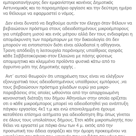
εμποροπανήγυρης δεν εμφανίστηκε κανένας Δημοτικός
Αστυνομικός και το παραεμπόριο οργίασε και την δεύτερη ημέρα
να θέλουμε να εφαρμοστεί ο νόμος.
Δεν είναι δυνατό να δεχθούμε αυτόν τον έλεγχο όταν θέλουν να
βεβαιώσουν πρόστιμα στους αδειοδοτημένους μικροέμπορους
για υπέρβαση μισού και ενός μέτρου αλλά δεν τους ενδιαφέρει η
απομάκρυνση των παρέμπορων με την δικαιολογία ότι δεν
μπορούν να εντοπιστούν διότι είναι αλλοδαποί η αθίγγανοι.
Τρανη απόδειξη η λειτουργία παράνομης υπαίθριας αγοράς
κάθε Σαββατοκύριακο στον Ελαιώνα με πάσης φύσεως
απομιμητικα και κλεμμένα προϊόντα φυσικά κάτω από το
άγρυπνο μάτι της Δημοτικής αρχής .
Αντ΄ αυτού θεωρούν ότι υποχρέωση τους είναι να ελέγξουν
εξονυχιστικά τους αδειοδοτημένους υπαίθριους εμπόρους ,να
τους βεβαιώσουν πρόστιμα χιλιάδων ευρώ για μικρο-
παραβάσεις στις οποίες ωθούνται από την απαρχαιωμένη
κανονιστική διάταξη του δήμου Αθηναίων στην οποία ορίζεται
οτι ο κάθε μικροέμπορος μπορεί να αδειοδοτηθεί για ανάπτυξη
πάγκου εργασίας 4
x
1 τ.μ και ενώ επανειλημμένα έχουμε
καταθέσει επίσημα αιτήματα για αδειοδοτηση 8τμ όπως γίνεται
σε όλους τους υπολοίπους δήμους. Έτσι κάθε μικροπωλητής που
θέλει να εργαστεί με πάγκο άνω των 4 μ. εκτός από την
προσωπική του άδεια αγοράζει και την όμορη προκειμένου να