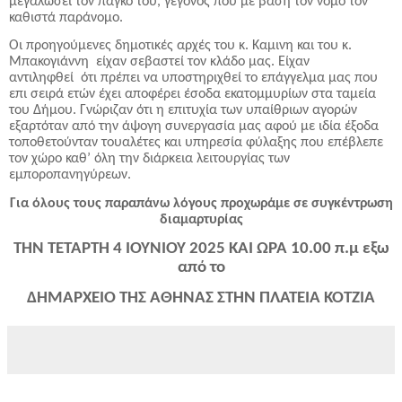
μεγαλώσει τον πάγκο του, γεγονός που με βάση τον νόμο τον
καθιστά παράνομο.
Οι προηγούμενες δημοτικές αρχές του κ. Καμινη και του κ.
Μπακογιάννη είχαν σεβαστεί τον κλάδο μας. Είχαν
αντιληφθεί ότι πρέπει να υποστηριχθεί το επάγγελμα μας που
επι σειρά ετών έχει αποφέρει έσοδα εκατομμυρίων στα ταμεία
του Δήμου. Γνώριζαν ότι η επιτυχία των υπαίθριων αγορών
εξαρτόταν από την άψογη συνεργασία μας αφού με ιδία έξοδα
τοποθετούνταν τουαλέτες και υπηρεσία φύλαξης που επέβλεπε
τον χώρο καθ’ όλη την διάρκεια λειτουργίας των
εμποροπανηγύρεων.
Για όλους τους παραπάνω λόγους προχωράμε σε συγκέντρωση
διαμαρτυρίας
ΤΗΝ ΤΕΤΑΡΤΗ 4 ΙΟΥΝΙΟΥ 2025 ΚΑΙ ΩΡΑ 10.00 π.μ εξω
από το
ΔΗΜΑΡΧΕΙΟ ΤΗΣ ΑΘΗΝΑΣ ΣΤΗΝ ΠΛΑΤΕΙΑ ΚΟΤΖΙΑ