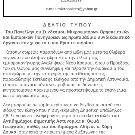
2110128229
e
-
mail
:
mikropolites
@
yahoo
.
gr
Δ Ε Λ Τ Ι Ο Τ Υ Π Ο Υ
Του
Πανελληνίου Συνδέσμου Μικροεμπόρων Θρησκευτικών
και Εμπορικών Πανηγύρεων
ως πρωτοβάθμιο συνδικαλιστικό
όργανο στον χώρο του υπαίθριου εμπορίου.
Κατοπιν σωρείας παραπόνων από μέλη μας μετα τα θλιβερά
γεγονότα που έλαβαν χώρα κατά την τέλεση της
εμποροπανήγυρης Αναλήψεως Νέου Κόσμου, όπου ο Πρόεδρος
του συλλόγου μας συνελήφθη και πέρασε την διαδικασία του
αυτοφώρου με την κατηγορία της απείθειας και της
παρακώλησης εκτέλεσης ελέγχου από την Δημοτική Αστυνομία,
είμαστε υποχρεωμένοι να προβούμε σε δυναμικές
κινητοποιήσεις προκειμένου να προστατέψουμε το επάγγελμα
και το μεροκάματο μας.
Δεν μπορούμε σε καμία περίπτωση να δεχθούμε αυτού του
είδους τον έλεγχο που η συγκεκριμένη Δημοτική υπάλληλος
ήθελε να κάνει αναφέροντας ρητά ότι
εκτελεί εντολές του
Αντιδημάρχου Δημοτικής Αστυνομίας κ. Θωμά
Γεωργιάδη καθώς και του Δημάρχου Αθήνας κ. Χάρη
Δούκα
,όταν κατά την πρώτη ημέρα διεξαγωγής της