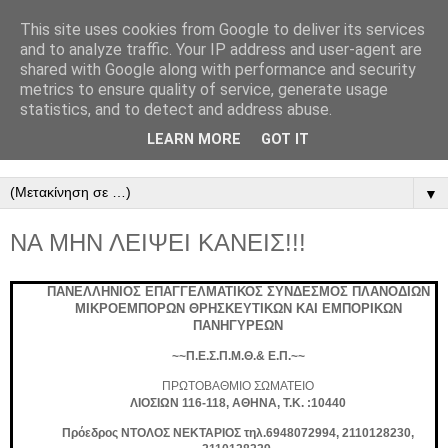
This site uses cookies from Google to deliver its services
ΠΑΝΕΛΛΗΝΙΟΣ
and to analyze traffic. Your IP address and user-agent are
shared with Google along with performance and security
ΣΥΝΔΕΣΜΟΣ
metrics to ensure quality of service, generate usage
statistics, and to detect and address abuse.
ΜΙΚΡΟΠΩΛΗΤΩΝ
LEARN MORE
GOT IT
▼
ΝΑ ΜΗΝ ΛΕΙΨΕΙ ΚΑΝΕΙΣ!!!
ΠΑΝΕΛΛΗΝΙΟΣ ΕΠΑΓΓΕΛΜΑΤΙΚΟΣ ΣΥΝΔΕΣΜΟΣ ΠΛΑΝΟΔΙΩΝ
ΜΙΚΡΟΕΜΠΟΡΩΝ ΘΡΗΣΚΕΥΤΙΚΩΝ ΚΑΙ ΕΜΠΟΡΙΚΩΝ
ΠΑΝΗΓΥΡΕΩΝ
~~Π.Ε.Σ.Π.Μ.Θ.& Ε.Π.~~
ΠΡΩΤΟΒΑΘΜΙΟ ΣΩΜΑΤΕΙΟ
ΛΙΟΣΙΩΝ 116-118, ΑΘΗΝΑ, Τ.Κ. :10440
Πρόεδρος ΝΤΟΛΟΣ ΝΕΚΤΑΡΙΟΣ τηλ.6948072994, 2110128230,